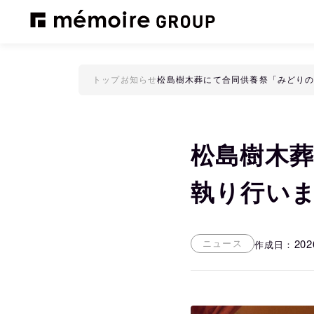
トップ
お知らせ
松島樹木葬にて合同供養祭「みどり
松島樹木
執り行い
202
ニュース
作成日：