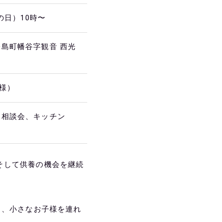
の日）10時〜
島町幡谷字観音 西光
族様）
別相談会、キッチン
そして供養の機会を継続
ち、小さなお子様を連れ