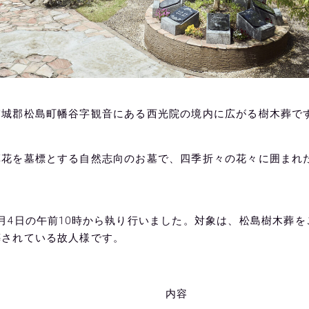
宮城郡松島町幡谷字観音にある西光院の境内に広がる樹木葬で
草花を墓標とする自然志向のお墓で、四季折々の花々に囲まれ
月4日の午前10時から執り行いました。対象は、松島樹木葬
葬されている故人様です。
内容