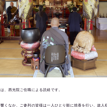
のは、西光院ご住職による読経です。
が響くなか、ご参列の皆様は一人ひとり順に焼香を行い、故人