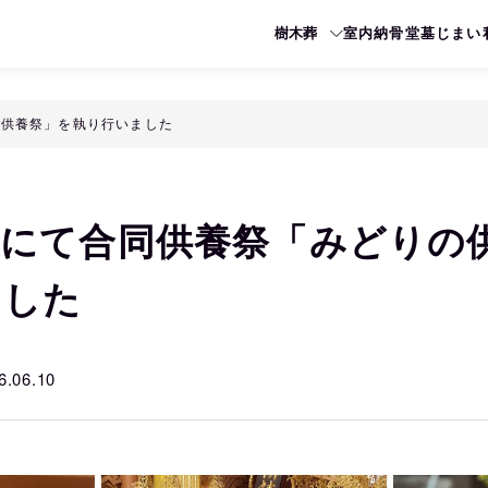
樹木葬
室内納骨堂
墓じまい
の供養祭」を執り行いました
葬にて合同供養祭「みどりの
ました
6.06.10