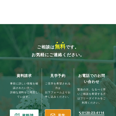
無
料
ご相談は
です。
お気軽にご連絡ください。
資料請求
見学予約
お電話でのお問
い合わせ
事前に詳しい情報を確
ご見学を希望される
認されたい方へ、
方は
緊急の方、なるべく早
詳細な資料をご用意し
以下フォームよりお
いご相談を希望する方
ています。
申し込みください。
はフリーダイヤルをご
利用ください。
0120-23-4114
資料請
見学