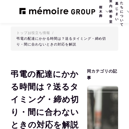
室
た
墓
内
樹
ち
じ
納
木
に
ま
葬
つ
骨
い
い
堂
て
トップ
お役立ち情報
弔電の配達にかかる時間は？送るタイミング・締め切
り・間に合わないときの対応を解説
同カテゴリの記
弔電の配達にかか
事
る時間は？送るタ
2
イミング・締め切
り・間に合わない
ときの対応を解説