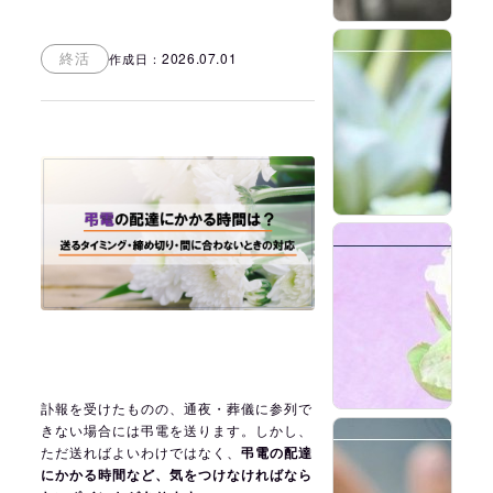
2
2026.07.01
終活
作成日：
2
訃報を受けたものの、通夜・葬儀に参列で
きない場合には弔電を送ります。しかし、
2
ただ送ればよいわけではなく、
弔電の配達
にかかる時間など、気をつけなければなら