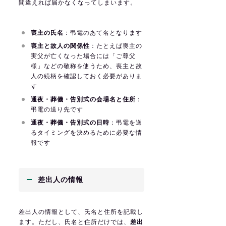
間違えれば届かなくなってしまいます。
喪主の氏名
：弔電のあて名となります
喪主と故人の関係性
：たとえば喪主の
実父が亡くなった場合には「ご尊父
様」などの敬称を使うため、喪主と故
人の続柄を確認しておく必要がありま
す
通夜・葬儀・告別式の会場名と住所
：
弔電の送り先です
通夜・葬儀・告別式の日時
：弔電を送
るタイミングを決めるために必要な情
報です
差出人の情報
差出人の情報として、氏名と住所を記載し
ます。ただし、氏名と住所だけでは、
差出