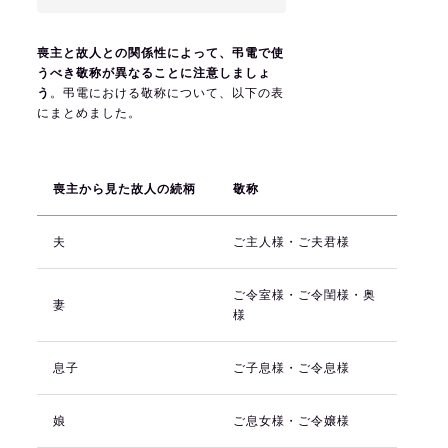
喪主と故人との関係性によって、弔電で使
うべき敬称が異なることに注意しましょ
う
。弔電における敬称について、以下の表
にまとめました。
喪主から見た故人の続柄
敬称
夫
ご主人様・ご夫君様
ご令室様・ご令閨様・奥
妻
様
息子
ご子息様・ご令息様
娘
ご息女様・ご令嬢様