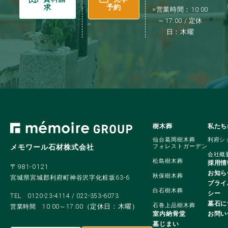
求
予約
※営業時間：10:00
～17:00 / 定休
日：木曜
樹木葬
私たち
仙台葛岡樹木葬
利府シ
メモワール石材株式会社
フォレストガーデン
会社概
松島樹木葬
採用情
〒981-0121
お知ら
秋保樹木葬
宮城県宮城郡利府町神谷沢字化粧坂63-6
プライ
白石樹木葬
シー
TEL
0120-23-4114
/
022-353-6073
墓石に
石巻上品樹木葬
（定休日：木曜）
営業時間 10:00～17:00
室内納骨堂
お問い
墓じまい