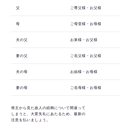
父
ご尊父様・お父様
母
ご母堂様・お母様
夫の父
お舅様・お父様
妻の父
ご岳父様・お父様
夫の母
お姑様・お母様
妻の母
ご岳母様・お母様
喪主から見た故人の続柄について間違って
しまうと、大変失礼にあたるため、最新の
注意を払いましょう。