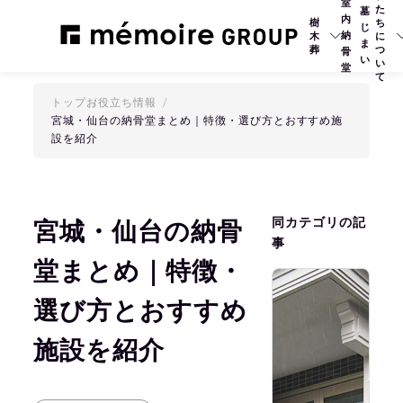
室
た
墓
内
樹
ち
じ
納
木
に
ま
葬
つ
骨
い
い
堂
て
トップ
お役立ち情報
宮城・仙台の納骨堂まとめ｜特徴・選び方とおすすめ施
設を紹介
同カテゴリの記
宮城・仙台の納骨
事
堂まとめ｜特徴・
2
選び方とおすすめ
施設を紹介