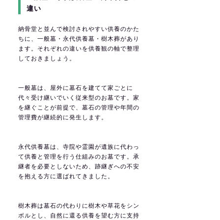
違い
納骨堂と並んで検討されやすい供養のかた
ちに、一般墓・永代供養墓・樹木葬があり
ます。それぞれの違いを供養観の軸で整理
しておきましょう。
一般墓は、屋外に墓石を建てて家ごとに
代々受け継いでいく従来型のお墓です。家
を継ぐことが前提で、墓石の管理や年間の
管理費が継続的に発生します。
永代供養墓は、寺院や霊園が遺族に代わっ
て供養と管理を行う仕組みのお墓です。承
継者を必要としないため、跡継ぎへの不安
を抱える方に選ばれてきました。
樹木葬は墓石の代わりに樹木や草花をシン
ボルとし、自然に還る供養を望む方に支持