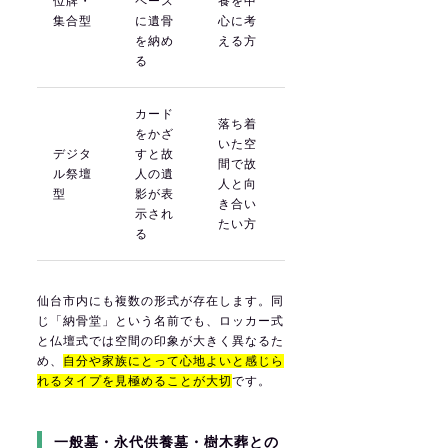
位牌・
ペース
養を中
集合型
に遺骨
心に考
を納め
える方
る
カード
落ち着
をかざ
いた空
デジタ
すと故
間で故
ル祭壇
人の遺
人と向
型
影が表
き合い
示され
たい方
る
仙台市内にも複数の形式が存在します。同
じ「納骨堂」という名前でも、ロッカー式
と仏壇式では空間の印象が大きく異なるた
め、
自分や家族にとって心地よいと感じら
れるタイプを見極めることが大切
です。
一般墓・永代供養墓・樹木葬との