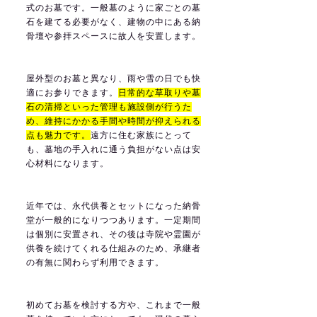
式のお墓です。一般墓のように家ごとの墓
石を建てる必要がなく、建物の中にある納
骨壇や参拝スペースに故人を安置します。
屋外型のお墓と異なり、雨や雪の日でも快
適にお参りできます。
日常的な草取りや墓
石の清掃といった管理も施設側が行うた
め、維持にかかる手間や時間が抑えられる
点も魅力です。
遠方に住む家族にとって
も、墓地の手入れに通う負担がない点は安
心材料になります。
近年では、永代供養とセットになった納骨
堂が一般的になりつつあります。一定期間
は個別に安置され、その後は寺院や霊園が
供養を続けてくれる仕組みのため、承継者
の有無に関わらず利用できます。
初めてお墓を検討する方や、これまで一般