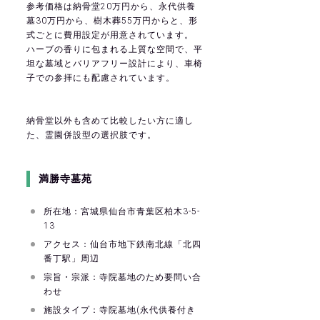
参考価格は納骨堂20万円から、永代供養
墓30万円から、樹木葬55万円からと、形
式ごとに費用設定が用意されています。
ハーブの香りに包まれる上質な空間で、平
坦な墓域とバリアフリー設計により、車椅
子での参拝にも配慮されています。
納骨堂以外も含めて比較したい方に適し
た、霊園併設型の選択肢です。
満勝寺墓苑
所在地：宮城県仙台市青葉区柏木3-5-
13
アクセス：仙台市地下鉄南北線「北四
番丁駅」周辺
宗旨・宗派：寺院墓地のため要問い合
わせ
施設タイプ：寺院墓地(永代供養付き