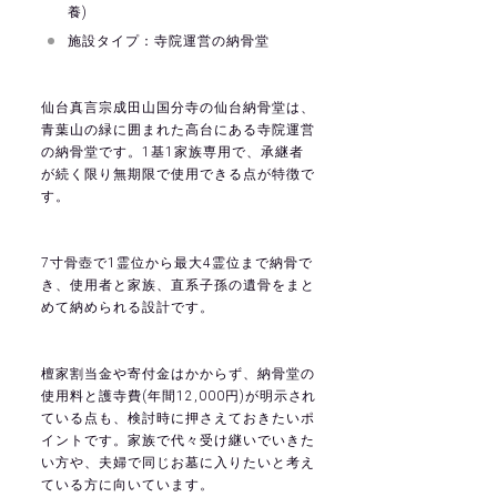
養)
施設タイプ：寺院運営の納骨堂
仙台真言宗成田山国分寺の仙台納骨堂は、
青葉山の緑に囲まれた高台にある寺院運営
の納骨堂です。1基1家族専用で、承継者
が続く限り無期限で使用できる点が特徴で
す。
7寸骨壺で1霊位から最大4霊位まで納骨で
き、使用者と家族、直系子孫の遺骨をまと
めて納められる設計です。
檀家割当金や寄付金はかからず、納骨堂の
使用料と護寺費(年間12,000円)が明示され
ている点も、検討時に押さえておきたいポ
イントです。家族で代々受け継いでいきた
い方や、夫婦で同じお墓に入りたいと考え
ている方に向いています。