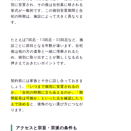
別に安置され、その後は合祀墓に移される
形式が一般的です。この個別安置期間と合
祀の時期は、施設によって大きく異なりま
す。
たとえば7回忌・13回忌・33回忌など、施
設ごとに節目となる年数が違います。合祀
後は他の方の遺骨と一緒に埋葬されるた
め、個別に取り出すことが難しくなる点も
押さえておきたいポイントです。
契約前には家族と十分に話し合っておきま
しょう。
「いつまで個別に安置されるの
か」「合祀の時期に立ち会えるのか」「期
間延長は可能か」といった点を確認したう
えで決める
と、後悔のない選び方につなが
ります。
アクセスと宗旨・宗派の条件も