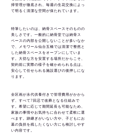
掃管理が徹底され、毎週の生花交換によっ
て明るく清潔な空間が保たれています。
特筆したいのは、納骨スペースそのものの
美しさです。一般的に納骨堂では納骨ス
ペースの内部を公開しないことが多いなか
で、メモワール仙台五橋では清潔で整然と
した納骨スペースをオープンにしていま
す。大切な方を安置する場所だからこそ、
契約前に実際の様子を確かめられる点は、
安心して任せられる施設選びの後押しにな
ります。
全区画が永代供養付きで管理費用がかから
ず、すべて7回忌で改葬となる仕組みで
す。希望に応じて期間延長も可能なため、
家族の事情やお気持ちに合わせて柔軟に選
べます。跡継ぎがいない方や、子どもにお
墓の負担を残したくない方にも検討しやす
い内容です。