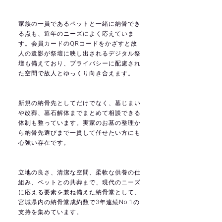
家族の一員であるペットと一緒に納骨でき
る点も、近年のニーズによく応えていま
す。会員カードのQRコードをかざすと故
人の遺影が祭壇に映し出されるデジタル祭
壇も備えており、プライバシーに配慮され
た空間で故人とゆっくり向き合えます。
新規の納骨先としてだけでなく、墓じまい
や改葬、墓石解体までまとめて相談できる
体制も整っています。実家のお墓の整理か
ら納骨先選びまで一貫して任せたい方にも
心強い存在です。
立地の良さ、清潔な空間、柔軟な供養の仕
組み、ペットとの共葬まで、現代のニーズ
に応える要素を兼ね備えた納骨堂として、
宮城県内の納骨堂成約数で3年連続No.1の
支持を集めています。