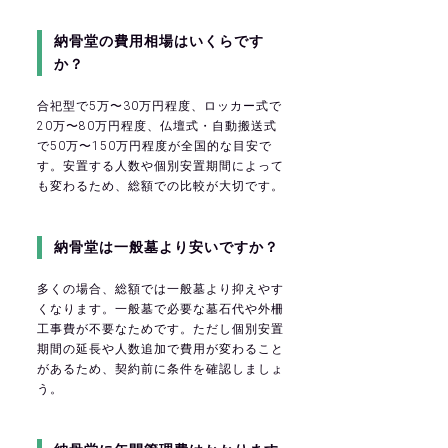
納骨堂の費用相場はいくらです
か？
合祀型で5万〜30万円程度、ロッカー式で
20万〜80万円程度、仏壇式・自動搬送式
で50万〜150万円程度が全国的な目安で
す。安置する人数や個別安置期間によって
も変わるため、総額での比較が大切です。
納骨堂は一般墓より安いですか？
多くの場合、総額では一般墓より抑えやす
くなります。一般墓で必要な墓石代や外柵
工事費が不要なためです。ただし個別安置
期間の延長や人数追加で費用が変わること
があるため、契約前に条件を確認しましょ
う。