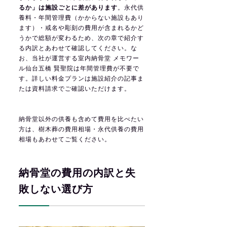
るか」は施設ごとに差があります
。永代供
養料・年間管理費（かからない施設もあり
ます）・戒名や彫刻の費用が含まれるかど
うかで総額が変わるため、次の章で紹介す
る内訳とあわせて確認してください。な
お、当社が運営する室内納骨堂 メモワー
ル仙台五橋 賢聖院は年間管理費が不要で
す。詳しい料金プランは
施設紹介の記事
ま
たは資料請求でご確認いただけます。
納骨堂以外の供養も含めて費用を比べたい
方は、
樹木葬の費用相場
・
永代供養の費用
相場
もあわせてご覧ください。
納骨堂の費用の内訳と失
敗しない選び方