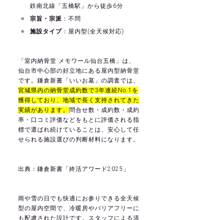
鉄南北線「五橋駅」から徒歩6分
宗旨・宗派
：不問
施設タイプ
：屋内型(全天候対応)
「
室内納骨堂 メモワール仙台五橋
」は、
仙台市中心部の好立地にある屋内型納骨堂
です。鎌倉新書「いいお墓」の調査では、
宮城県内の納骨堂成約数で3年連続No.1を
獲得しており、地域で長く支持されてきた
実績があります。
問合せ数・成約数・成約
率・口コミ評価などをもとに評価される指
標で選ばれ続けていることは、安心して任
せられる施設選びの判断材料になります。
出典：
鎌倉新書「終活アワード2025」
雨や雪の日でも快適にお参りできる全天候
型の屋内空間で、冷暖房やバリアフリーに
も配慮された設計です。スタッフによる清