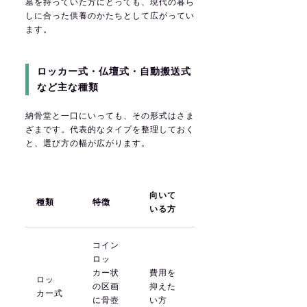
墓を持っていた方にとっても、現代の暮ら
しに合った供養のかたちとして広がってい
ます。
ロッカー式・仏壇式・自動搬送式
など主な種類
納骨堂と一口にいっても、その形式はさま
ざまです。代表的なタイプを整理しておく
と、選び方の幅が広がります。
向いて
種類
特徴
いる方
コイン
ロッ
カー状
費用を
ロッ
の区画
抑えた
カー式
に骨壺
い方