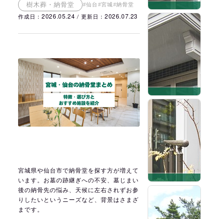
樹木葬・納骨堂
#仙台
#宮城
#納骨堂
2026.05.24
2026.07.23
作成日：
/ 更新日：
2
2
橋
台
宮城県や仙台市で納骨堂を探す方が増えて
います。お墓の跡継ぎへの不安、墓じまい
後の納骨先の悩み、天候に左右されずお参
2
りしたいというニーズなど、背景はさまざ
まです。