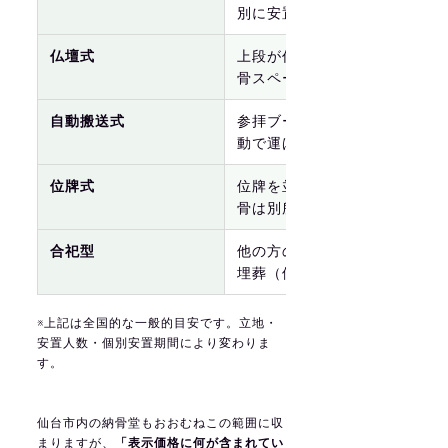
別に安置
仏壇式
上段が仏壇・下段が納
約5
骨スペースの二段構造
自動搬送式
参拝ブースに遺骨が自
約8
動で運ばれる都市型
位牌式
位牌を並べて祀り、遺
約1
骨は別所で合同安置
合祀型
他の方の遺骨と一緒に
約
埋葬（個別安置なし）
※上記は全国的な一般的目安です。立地・
安置人数・個別安置期間により変わりま
す。
仙台市内の納骨堂もおおむねこの範囲に収
まりますが、
「表示価格に何が含まれてい