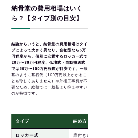
納骨堂の費用相場はいく
ら？【タイプ別の目安】
結論からいうと、納骨堂の費用相場はタイ
プによって大きく異なり、合祀型なら5万
円程度から、個別に安置するロッカー式で
20万〜80万円程度、仏壇式・自動搬送式
では50万〜150万円程度が目安
です。一般
墓のように墓石代（100万円以上かかるこ
とも珍しくありません）や外柵工事費が不
要なため、総額では一般墓より抑えやすい
のが特徴です。
タイプ
納め方
費
ロッカー式
扉付きの棚に骨壺を個
約2