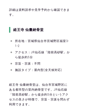
詳細は
資料請求
や
見学予約
から確認できま
す。
経王寺 仙臺納骨堂
所在地：宮城県仙台市宮城野区福室3-
1-2
アクセス：JR仙石線「陸前高砂駅」か
ら徒歩約5分
宗旨・宗派：不問
施設タイプ：屋内型(全天候対応)
経王寺 仙臺納骨堂は、仙台市宮城野区に
ある都市型の室内納骨堂です。JR仙石線
「陸前高砂駅」から徒歩約5分というアク
セスの良さが特徴で、宗旨・宗派を問わず
利用できます。