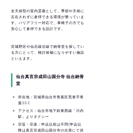
全天候型の室内霊廟として、季節や天候に
左右されずに参拝できる環境が整っていま
す。バリアフリー対応で、車椅子の方でも
安心して参拝できる設計です。
宮城野区や仙石線沿線で納骨堂を探してい
る方にとって、検討候補になりやすい施設
といえます。
仙台真言宗成田山国分寺 仙台納骨
堂
所在地：宮城県仙台市青葉区荒巻字青
葉33-2
アクセス：仙台市地下鉄東西線「川内
駅」よりタクシー
宗旨・宗派：申込以前は不問(申込以
降は真言宗成田山国分寺の次第にて供