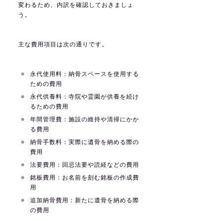
変わるため、内訳を確認しておきましょ
う。
主な費用項目は次の通りです。
永代使用料：納骨スペースを使用する
ための費用
永代供養料：寺院や霊園が供養を続け
るための費用
年間管理費：施設の維持や清掃にかか
る費用
納骨手数料：実際に遺骨を納める際の
費用
法要費用：回忌法要や読経などの費用
銘板費用：お名前を刻む銘板の作成費
用
追加納骨費用：新たに遺骨を納める際
の費用