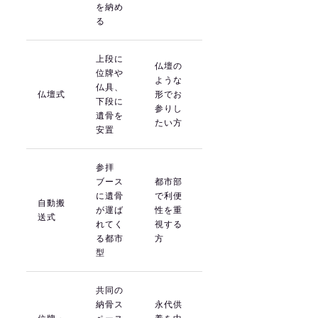
を納め
る
上段に
仏壇の
位牌や
ような
仏具、
仏壇式
形でお
下段に
参りし
遺骨を
たい方
安置
参拝
ブース
都市部
に遺骨
で利便
自動搬
が運ば
性を重
送式
れてく
視する
る都市
方
型
共同の
納骨ス
永代供