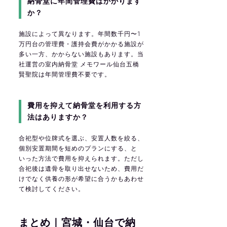
納骨堂に年間管理費はかかります
か？
施設によって異なります。年間数千円〜1
万円台の管理費・護持会費がかかる施設が
多い一方、かからない施設もあります。当
社運営の室内納骨堂 メモワール仙台五橋
賢聖院は年間管理費不要です。
費用を抑えて納骨堂を利用する方
法はありますか？
合祀型や位牌式を選ぶ、安置人数を絞る、
個別安置期間を短めのプランにする、と
いった方法で費用を抑えられます。ただし
合祀後は遺骨を取り出せないため、費用だ
けでなく供養の形が希望に合うかもあわせ
て検討してください。
まとめ｜宮城・仙台で納