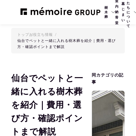
室
た
墓
内
樹
ち
じ
納
木
に
ま
葬
つ
骨
い
い
堂
て
トップ
お役立ち情報
仙台でペットと一緒に入れる樹木葬を紹介｜費用・選び
方・確認ポイントまで解説
同カテゴリの記
仙台でペットと一
事
緒に入れる樹木葬
2
を紹介｜費用・選
び方・確認ポイン
トまで解説