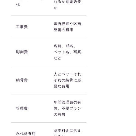
れるか別途必要
代
か
墓石設置や区画
工事費
整備の費用
名前、戒名、
彫刻費
ペット名、写真
など
人とペットそれ
納骨費
ぞれの納骨に必
要な費用
年間管理費の有
管理費
無、不要プラン
の有無
基本料金に含ま
永代供養料