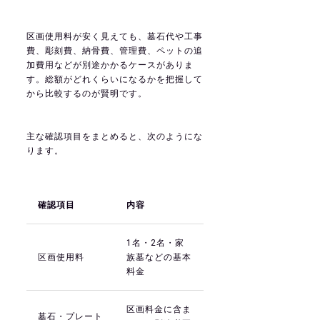
区画使用料が安く見えても、墓石代や工事
費、彫刻費、納骨費、管理費、ペットの追
加費用などが別途かかるケースがありま
す。総額がどれくらいになるかを把握して
から比較するのが賢明です。
主な確認項目をまとめると、次のようにな
ります。
確認項目
内容
1名・2名・家
区画使用料
族墓などの基本
料金
区画料金に含ま
墓石・プレート