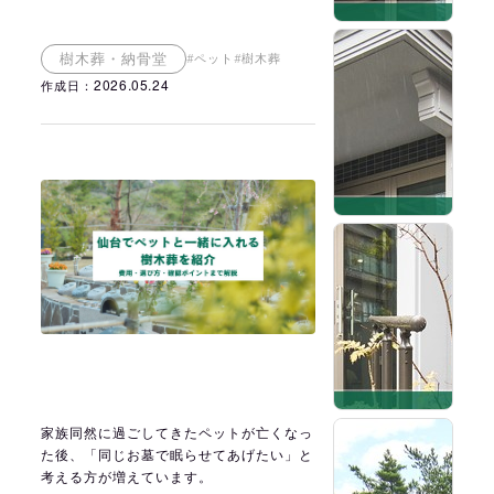
2
樹木葬・納骨堂
#ペット
#樹木葬
2026.05.24
作成日：
2
橋
台
家族同然に過ごしてきたペットが亡くなっ
2
た後、「同じお墓で眠らせてあげたい」と
考える方が増えています。