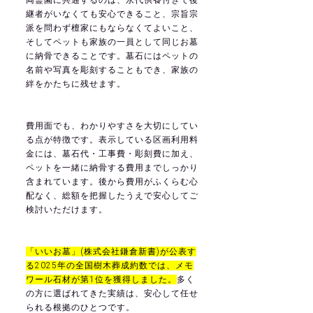
継者がいなくても安心できること、宗旨宗
派を問わず檀家にもならなくてよいこと、
そしてペットも家族の一員として同じお墓
に納骨できることです。墓石にはペットの
名前や写真を彫刻することもでき、家族の
絆をかたちに残せます。
費用面でも、わかりやすさを大切にしてい
る点が特徴です。表示している区画利用料
金には、墓石代・工事費・彫刻費に加え、
ペットを一緒に納骨する費用までしっかり
含まれています。後から費用がふくらむ心
配なく、総額を把握したうえで安心してご
検討いただけます。
「いいお墓」(株式会社鎌倉新書)が公表す
る2025年の全国樹木葬成約数では、メモ
ワール石材が第1位を獲得しました。
多く
の方に選ばれてきた実績は、安心して任せ
られる根拠のひとつです。