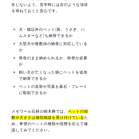
生じないよう、見学時には次のような項目
を尋ねておくと安心です。
犬・猫以外のペット(鳥、うさぎ、ハ
ムスターなど)も納骨できるか
大型犬や複数頭の納骨に対応している
か
骨壺のまま納められるか、粉骨が必要
か
飼い主が亡くなった後にペットを追加
で納骨できるか
ペットの名前や写真を墓石・プレート
に彫刻できるか
メモワール石材の樹木葬では、
ペットの頭
数や大きさは個別相談を受け付けている
た
め、希望のペットの種類や状態を伝えて確
認してみてください。