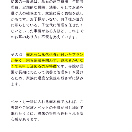
従来の一般墓は、墓石の建立費用、年間管
理費、定期的な掃除、法要、そしてお墓を
継ぐ人の確保まで、家族に長く負担を残し
がちです。お子様がいない、お子様が遠方
に暮らしている、子世代に管理を任せたく
ないといった事情がある方ほど、これまで
のお墓のあり方に不安を抱えています。
その点、
樹木葬は永代供養が付いたプラン
が多く、宗旨宗派を問わず、継承者がいな
くても申し込めるのが特徴
です。寺院や霊
園が長期にわたって供養と管理を引き受け
るため、家族に過度な負担を残さずに済み
ます。
ペットも一緒に入れる樹木葬であれば、ご
夫婦やご家族とペットの全員が同じ場所で
眠れたうえに、将来の管理も任せられる安
心感があります。