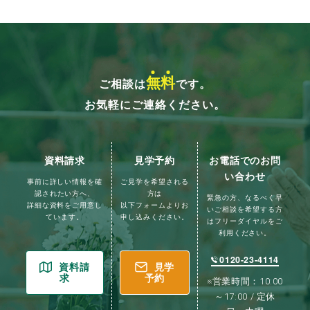
無
料
ご相談は
です。
お気軽にご連絡ください。
資料請求
見学予約
お電話でのお問
い合わせ
事前に詳しい情報を確
ご見学を希望される
認されたい方へ、
方は
緊急の方、なるべく早
詳細な資料をご用意し
以下フォームよりお
いご相談を希望する方
ています。
申し込みください。
はフリーダイヤルをご
利用ください。
0120-23-4114
資料請
見学
求
予約
※営業時間：10:00
～17:00 / 定休