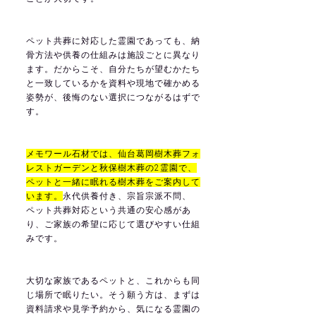
ペット共葬に対応した霊園であっても、納
骨方法や供養の仕組みは施設ごとに異なり
ます。だからこそ、自分たちが望むかたち
と一致しているかを資料や現地で確かめる
姿勢が、後悔のない選択につながるはずで
す。
メモワール石材では、仙台葛岡樹木葬フォ
レストガーデンと秋保樹木葬の2霊園で、
ペットと一緒に眠れる樹木葬をご案内して
います。
永代供養付き、宗旨宗派不問、
ペット共葬対応という共通の安心感があ
り、ご家族の希望に応じて選びやすい仕組
みです。
大切な家族であるペットと、これからも同
じ場所で眠りたい。そう願う方は、まずは
資料請求
や
見学予約
から、気になる霊園の