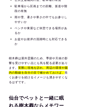
駐車場から区画までの距離、坂道や階
段の有無
雨や雪、暑さや寒さの中でもお参りし
やすいか
ベンチや東屋など休憩できる場所があ
るか
お盆やお彼岸の混雑時にも対応できる
か
樹木葬は屋外霊園のため、季節や天候の影
響を受けやすい点にも気を配る必要があり
ます。
実際に現地を訪れ、周辺の環境や園
内の動線を自分の目で確かめておけば、
長
くお参りを続けるイメージも湧きやすくな
るはずです。
仙台でペットと一緒に眠
れる樹木葬ならメモワー