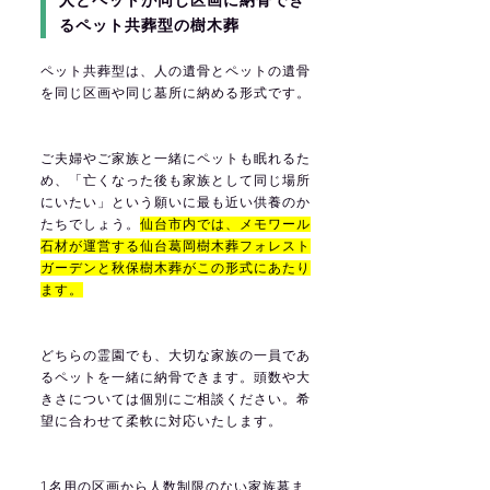
るペット共葬型の樹木葬
ペット共葬型は、人の遺骨とペットの遺骨
を同じ区画や同じ墓所に納める形式です。
ご夫婦やご家族と一緒にペットも眠れるた
め、「亡くなった後も家族として同じ場所
にいたい」という願いに最も近い供養のか
たちでしょう。
仙台市内では、メモワール
石材が運営する仙台葛岡樹木葬フォレスト
ガーデンと秋保樹木葬がこの形式にあたり
ます。
どちらの霊園でも、大切な家族の一員であ
るペットを一緒に納骨できます。頭数や大
きさについては個別にご相談ください。希
望に合わせて柔軟に対応いたします。
1名用の区画から人数制限のない家族墓ま