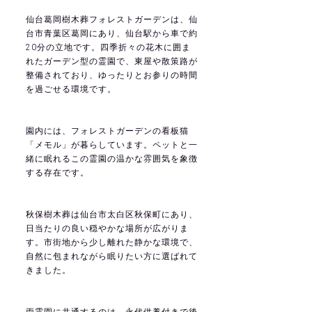
仙台葛岡樹木葬フォレストガーデン
は、仙
台市青葉区葛岡にあり、仙台駅から車で約
20分の立地です。四季折々の花木に囲ま
れたガーデン型の霊園で、東屋や散策路が
整備されており、ゆったりとお参りの時間
を過ごせる環境です。
園内には、フォレストガーデンの看板猫
「メモル」が暮らしています。ペットと一
緒に眠れるこの霊園の温かな雰囲気を象徴
する存在です。
秋保樹木葬
は仙台市太白区秋保町にあり、
日当たりの良い穏やかな場所が広がりま
す。市街地から少し離れた静かな環境で、
自然に包まれながら眠りたい方に選ばれて
きました。
両霊園に共通するのは、永代供養付きで後