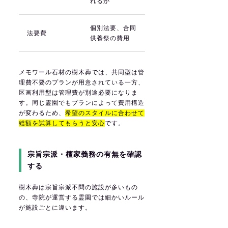
れるか
個別法要、合同
法要費
供養祭の費用
メモワール石材の樹木葬では、共同型は管
理費不要のプランが用意されている一方、
区画利用型は管理費が別途必要になりま
す。同じ霊園でもプランによって費用構造
が変わるため、
希望のスタイルに合わせて
総額を試算してもらうと安心
です。
宗旨宗派・檀家義務の有無を確認
する
樹木葬は宗旨宗派不問の施設が多いもの
の、寺院が運営する霊園では細かいルール
が施設ごとに違います。