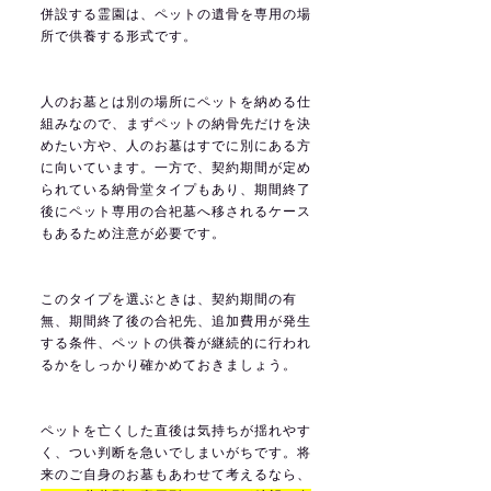
併設する霊園は、ペットの遺骨を専用の場
所で供養する形式です。
人のお墓とは別の場所にペットを納める仕
組みなので、まずペットの納骨先だけを決
めたい方や、人のお墓はすでに別にある方
に向いています。一方で、契約期間が定め
られている納骨堂タイプもあり、期間終了
後にペット専用の合祀墓へ移されるケース
もあるため注意が必要です。
このタイプを選ぶときは、契約期間の有
無、期間終了後の合祀先、追加費用が発生
する条件、ペットの供養が継続的に行われ
るかをしっかり確かめておきましょう。
ペットを亡くした直後は気持ちが揺れやす
く、つい判断を急いでしまいがちです。将
来のご自身のお墓もあわせて考えるなら、