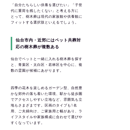
「自分たちらしい供養を選びたい」「子世
代に重荷を残したくない」と考える方に
とって、樹木葬は現代の家族観や供養観に
フィットする選択肢といえるでしょう。
仙台市内・近郊にはペット共葬対
応の樹木葬が複数ある
仙台でペットと一緒に入れる樹木葬を探す
と、青葉区・太白区・若林区を中心に、複
数の霊園が候補にあがります。
四季の花木を楽しめるガーデン型、自然豊
かな郊外の落ち着いた環境、駅から徒歩圏
でアクセスしやすい立地など、雰囲気も立
地もさまざまです。区画のタイプも1名
用、ご夫婦向け、ご家族用と幅があり、ラ
イフスタイルや家族構成に合わせて選びや
すくなっています。