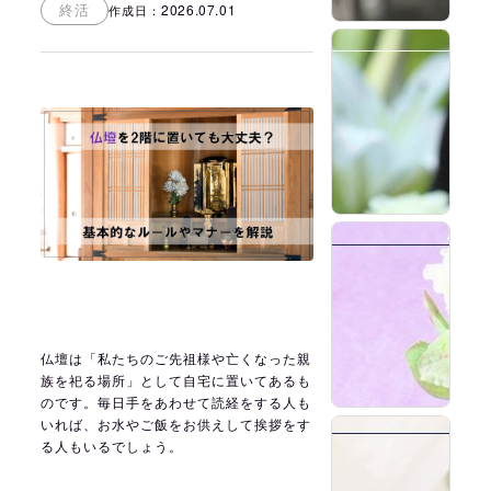
2026.07.01
終活
作成日：
2
2
仏壇は「私たちのご先祖様や亡くなった親
族を祀る場所」として自宅に置いてあるも
のです。毎日手をあわせて読経をする人も
いれば、お水やご飯をお供えして挨拶をす
2
る人もいるでしょう。