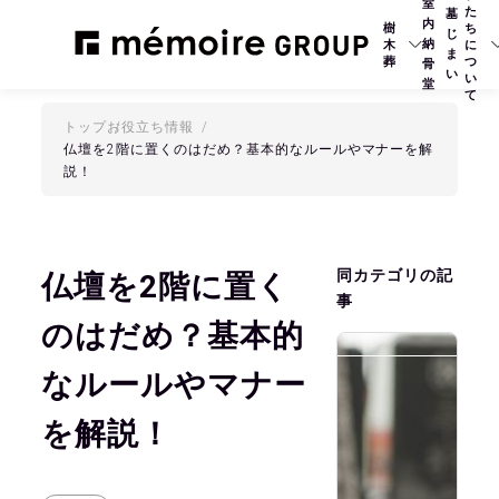
室
た
墓
内
樹
ち
じ
納
木
に
ま
葬
つ
骨
い
い
堂
て
トップ
お役立ち情報
仏壇を2階に置くのはだめ？基本的なルールやマナーを解
説！
同カテゴリの記
仏壇を2階に置く
事
のはだめ？基本的
2
なルールやマナー
を解説！