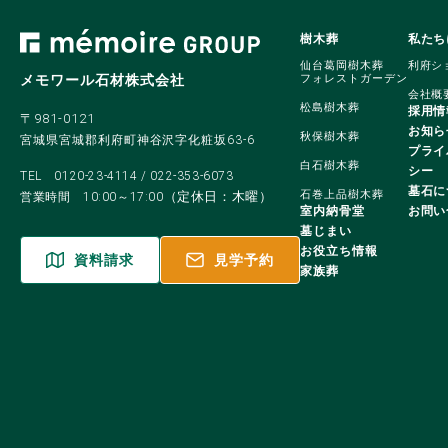
樹木葬
私たち
仙台葛岡樹木葬
利府シ
メモワール石材株式会社
フォレストガーデン
会社概
松島樹木葬
採用情
〒981-0121
お知ら
秋保樹木葬
宮城県宮城郡利府町神谷沢字化粧坂63-6
プライ
白石樹木葬
シー
TEL
0120-23-4114
/
022-353-6073
墓石に
石巻上品樹木葬
（定休日：木曜）
営業時間 10:00～17:00
室内納骨堂
お問い
墓じまい
お役立ち情報
資料請求
見学予約
家族葬