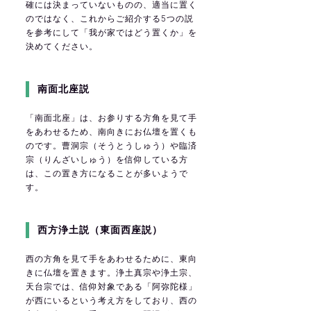
確には決まっていないものの、適当に置く
のではなく、これからご紹介する5つの説
を参考にして「我が家ではどう置くか」を
決めてください。
南面北座説
「南面北座」は、お参りする方角を見て手
をあわせるため、南向きにお仏壇を置くも
のです。曹洞宗（そうとうしゅう）や臨済
宗（りんざいしゅう）を信仰している方
は、この置き方になることが多いようで
す。
西方浄土説（東面西座説）
西の方角を見て手をあわせるために、東向
きに仏壇を置きます。浄土真宗や浄土宗、
天台宗では、信仰対象である「阿弥陀様」
が西にいるという考え方をしており、西の