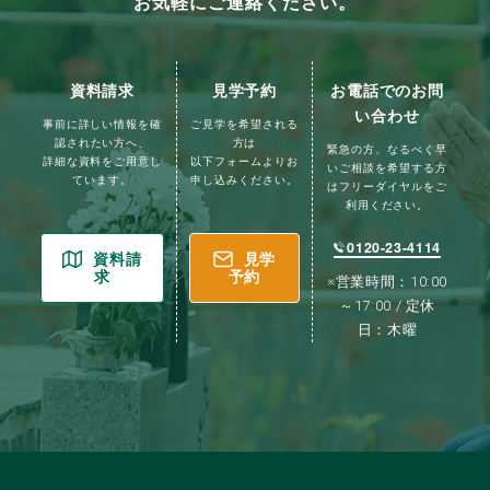
お気軽にご連絡ください。
資料請求
見学予約
お電話でのお問
い合わせ
事前に詳しい情報を確
ご見学を希望される
認されたい方へ、
方は
緊急の方、なるべく早
詳細な資料をご用意し
以下フォームよりお
いご相談を希望する方
ています。
申し込みください。
はフリーダイヤルをご
利用ください。
0120-23-4114
資料請
見学
求
予約
※営業時間：10:00
～17:00 / 定休
日：木曜